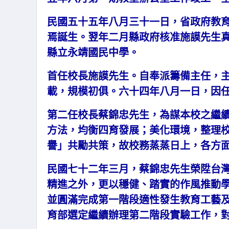
民國五十五年八月三十一日，省政府教
焉誕生。翌年二月縣政府核准施謨先生真
縣立永靖國民中學。
首任校長施謨先生。自奉派籌備主任，
載，規模初俱。六十四年八月一日，因
第二任校長蔡錦忠先生，為謀本校之繼
方法，均衡四育發展；美化環境，整理校
譽」共勵共策，故校務蒸蒸日上，各方
民國七十二年三月，蔡錦忠先生榮陞台
精進之外，更以穩健、踏實的作風推動
並圓滿完成第一階段適性發生教育工藝及
育部選定繼續辦理第二階段實驗工作，