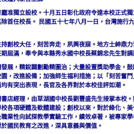
育廳准獨立設校。十月五日彰化政府令達本校正式獨
除首任校長。 民國五十七年八月一日，台灣施行
主持創校大任，刻苦奔走，夙興夜寐。地方士紳鼎力
任期屆滿，奉令與本縣秀水國中校長蔡錦忠先生對調
續發展，精銳闢劃勵精圖治；大量設置獎助學金，鼓
園，改進設備；加強師生福利措施；以「刻苦奮鬥」
面均有突出表現，長官及各界對於本校佳評如潮。
灣書店經理，由草湖國中校長劉豐盛先生接掌本校。
學校各項硬體及軟體建設；創校以來，對於綠化、美
職業性向試探教學實驗工作，績效卓著，被專家學
對於國民教育之改進，深具意義與價值。