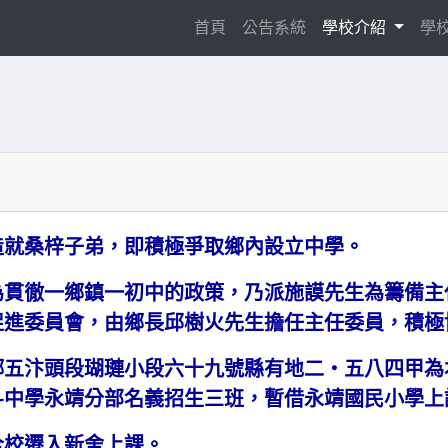
(current)
首頁
公告系統
學校介紹
學
造就桑梓子弟，即積極爭取鄉內設立中學。
為貫徹一鄉鎮一初中的政策，乃派施謨先生為籌備主
促進委員會，由鄉長邱樹火先生擔任主任委員，積極
鄉五汴頭段瑚璉小段六十九號縣有地二‧五八四甲為
斗中學永靖分部名義招生三班，暫借永靖國民小學上
全校遷入新舍上課。