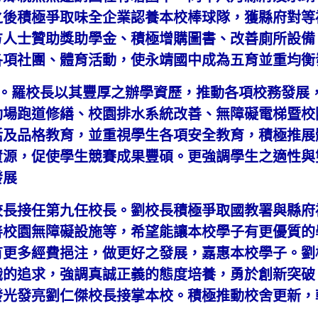
之後積極爭取味全企業認養本校棒球隊，獲縣府對等
方人士贊助獎助學金、積極增購圖書、改善廁所設備
各項社團、體育活動，使永靖國中成為五育並重均衡
校。羅校長以其豐厚之辦學資歷，推動各項校務發展
動場跑道修繕、校園排水系統改善、無障礙電梯暨校
活及品格教育，並重視學生各項安全教育，積極推展
資源，促使學生競賽成果豐碩。更強調學生之適性與
發展
校長接任第九任校長。劉校長積極爭取國教署與縣府
善校園無障礙設施等，希望能讓本校學子有更優質的
有更多經費挹注，做更好之發展，嘉惠本校學子。劉
識的追求，強調真誠正義的態度培養，勇於創新突破
發光發亮劉仁傑校長接掌本校。積極推動校舍更新，