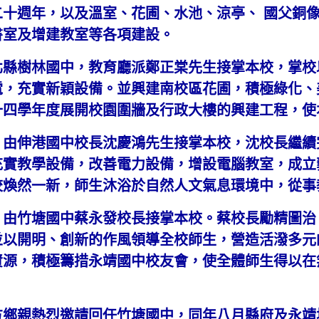
十週年，以及溫室、花圃、水池、涼亭、 國父銅
書室及增建教室等各項建設。
北縣樹林國中，教育廳派鄭正棠先生接掌本校，掌校
電，充實新穎設備。並興建南校區花圃，積極綠化、
十四學年度展開校園圍牆及行政大樓的興建工程，使
，由伸港國中校長沈慶鴻先生接掌本校，沈校長繼續
充實教學設備，改善電力設備，增設電腦教室，成立
校煥然一新，師生沐浴於自然人文氣息環境中，從事
，由竹塘國中蔡永發校長接掌本校。蔡校長勵精圖治
並以開明、創新的作風領導全校師生，營造活潑多元
資源，積極籌措永靖國中校友會，使全體師生得以在
方鄉親熱烈邀請回任竹塘國中，同年八月縣府及永靖