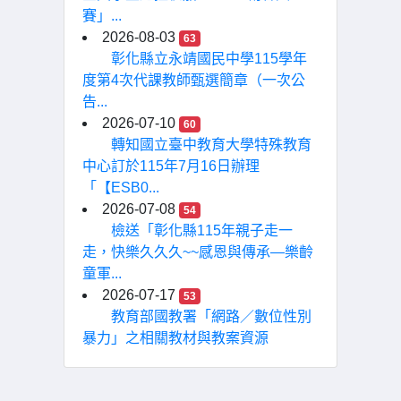
賽」...
2026-08-03
63
彰化縣立永靖國民中學115學年
度第4次代課教師甄選簡章（一次公
告...
2026-07-10
60
轉知國立臺中教育大學特殊教育
中心訂於115年7月16日辦理
「【ESB0...
2026-07-08
54
檢送「彰化縣115年親子走一
走，快樂久久久~~感恩與傳承—樂齡
童軍...
2026-07-17
53
教育部國教署「網路／數位性別
暴力」之相關教材與教案資源