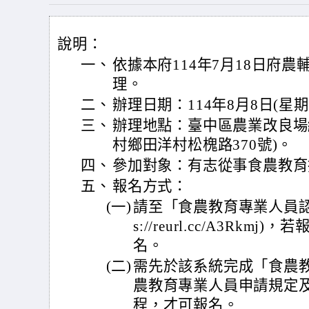
說明：
一、
依據本府114年7月18日府農輔
理。
二、
辦理日期：114年8月8日(星期
三、
辦理地點：臺中區農業改良場
村鄉田洋村松槐路370號)。
四、
參加對象：有志從事食農教育
五、
報名方式：
(一)
請至「食農教育專業人員認可
s://reurl.cc/A3Rk
名。
(二)
需先於該系統完成「食農
農教育專業人員申請規定及
程，才可報名。