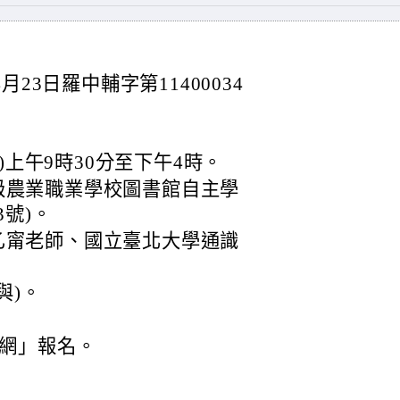
23日羅中輔字第11400034
四)上午9時30分至下午4時。
級農業職業學校圖書館自主學
3號)。
乙甯老師、國立臺北大學通識
與)。
網」報名。