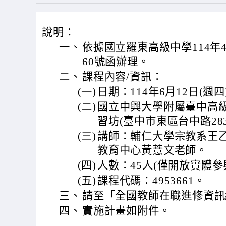
說明：
一、
依據國立羅東高級中學114年4月
60號函辦理。
二、
課程內容/資訊：
(一)
日期：114年6月12日(週
(二)
國立中興大學附屬臺中高
習坊(臺中市東區台中路28
(三)
講師：輔仁大學宗教系王
教育中心黃薏文老師。
(四)
人數：45人(僅開放實體參
(五)
課程代碼：4953661。
三、
請至「全國教師在職進修資訊
四、
實施計畫如附件。