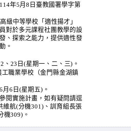
14年5月8日臺教國署學字第
於高級中等學校「適性揚才」
員對於多元課程社團教學的設
發、探索之能力，提供適性發
動。
22、23日(星期一、二、三)。
農工職業學校（金門縣金湖鎮
6月6日(星期五)。
參閱實施計畫，如有疑問請逕
任洪維航(分機301)、訓育組長張
機309)。