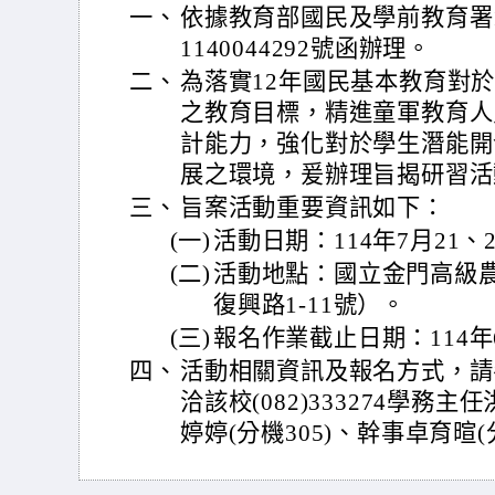
一、
依據教育部國民及學前教育署1
1140044292號函辦理。
二、
為落實12年國民基本教育對
之教育目標，精進童軍教育人
計能力，強化對於學生潛能開
展之環境，爰辦理旨揭研習活
三、
旨案活動重要資訊如下：
(一)
活動日期：114年7月21、
(二)
活動地點：國立金門高級
復興路1-11號）。
(三)
報名作業截止日期：114年
四、
活動相關資訊及報名方式，請
洽該校(082)333274學務主
婷婷(分機305)、幹事卓育暄(分